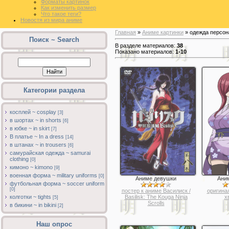
Форматы картинок
Как изменить размер
Что такое теги?
Новостя из мира аниме
Главная
»
Аниме картинки
» одежда персона
Поиск ~ Search
В разделе материалов
:
38
Показано материалов
:
1-10
Категории раздела
косплей ~ cosplay
[3]
в шортах ~ in shorts
[6]
в юбке ~ in skirt
[7]
В платье ~ In a dress
[14]
в штанах ~ in trousers
[6]
самурайская одежда ~ samurai
clothing
[0]
кимоно ~ kimono
[9]
военная форма ~ military uniforms
[0]
Аниме девушки
Ани
футбольная форма ~ soccer uniform
[0]
постер к аниме Василиск /
оригина
Basilisk: The Kouga Ninja
х
колготки ~ tights
[5]
Scrolls
в бикини ~ in bikini
[2]
Наш опрос