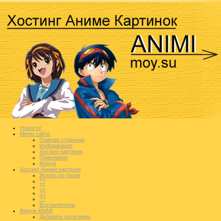
Новости
Меню сайта
Главная страница
Информация
Хостинг картинок
Пожелания
Форум
Хостинг Аниме картинок
Искать по тегам
??
??
??
??
Все категории
Форум ANIMI
Добавить категорию