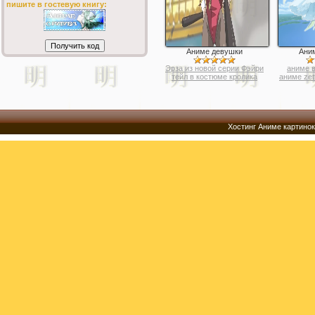
пишите в гостевую книгу:
Аниме девушки
Ани
Эрза из новой серии Фэйри
аниме 
тейл в костюме кролика
аниме zett
Хостинг Аниме картинок