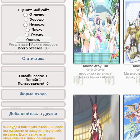
Оцените мой сайт
Отлично
Хорошо
Неплохо
Плохо
Ужасно
Результаты
|
Архив опросов
Всего ответов:
35
Статистика
Аниме девушки
Ани
персонажи из аниме
Магически
Онлайн всего:
1
Пустая банка / Akikan!
San-kyuu
Гостей:
1
Пользователей:
0
Форма входа
Добавляйтесь в друзья
Мы будем вам признательны, если
вы разместите нашу кнопку у себя
на сайте. Если вы хотите
обменяться с нами баннерами,