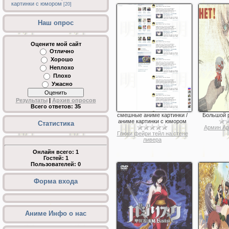
картинки с юмором
[20]
Наш опрос
Оцените мой сайт
Отлично
Хорошо
Неплохо
Плохо
Ужасно
Результаты
|
Архив опросов
Всего ответов:
35
смешные аниме картинки /
Большой 
аниме картинки с юмором
Статистика
Армин Ар
Глюки фейри тейл на стене
ливера
Онлайн всего:
1
Гостей:
1
Пользователей:
0
Форма входа
Аниме Инфо о нас