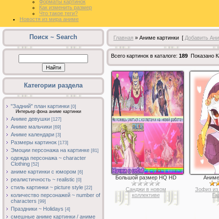
Форматы картинок
Как изменить размер
Что такое теги?
Новостя из мира аниме
Поиск ~ Search
Главная
» Аниме картинки [
Добавить Ани
Всего картинок в каталоге
:
189
Показано К
Категории раздела
"Задний" план картинки
[0]
Интерьер фона аниме картинки
Аниме девушки
[127]
Аниме мальчики
[69]
Аниме календари
[3]
Размеры картинок
[173]
Эмоции персонажа на картинке
[81]
одежда персонажа ~ character
Clothing
[52]
аниме картинки с юмором
[6]
Большой размер HQ HD
Аниме
реалистичность ~ realistic
[0]
стиль картинки ~ picture style
[22]
Санджи в новом
Зофиз из
количество персонажей ~ number of
коллективе
Га
characters
[99]
Праздники ~ Holidays
[4]
смешные аниме картинки / аниме