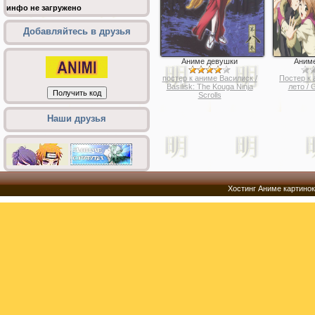
инфо не загружено
Добавляйтесь в друзья
Аниме девушки
Аним
постер к аниме Василиск /
Постер к
Basilisk: The Kouga Ninja
лето / 
Scrolls
Наши друзья
Хостинг Аниме картинок