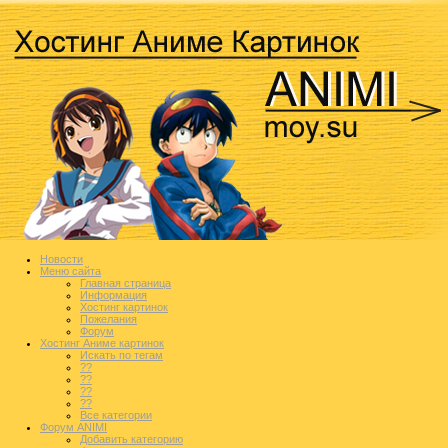
Новости
Меню сайта
Главная страница
Информация
Хостинг картинок
Пожелания
Форум
Хостинг Аниме картинок
Искать по тегам
??
??
??
??
Все категории
Форум ANIMI
Добавить категорию